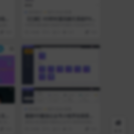
源码集市
聊天/交友/直播
发现等
【已测】H5即时通讯聊天系统PHP
源码 可封装APP
pp源码
H5即时通讯聊天系统PHP源码 可封装APP PH
P开发的聊天系统，H5即时通讯...
19.9
2 年前
0
0
121
19.9
VIP
源码集市
聊天/交友/直播
 支持
最新H5微信公众号小程序在线客服A
PP网页端源码 全开源可二开
码 支持
源码介绍 最新H5微信公众号小程序在线客服
APP网页端源码 全开源可二开 【全开...
19.9
2 年前
0
0
72
19.9
首页