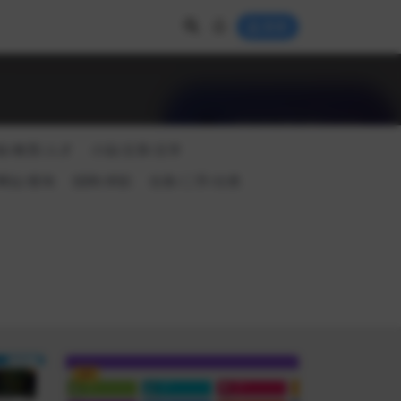
登录
校/教育/人才
小说/文章/文学
网址/查询
招聘/求职
任务/二手/分类
VIP