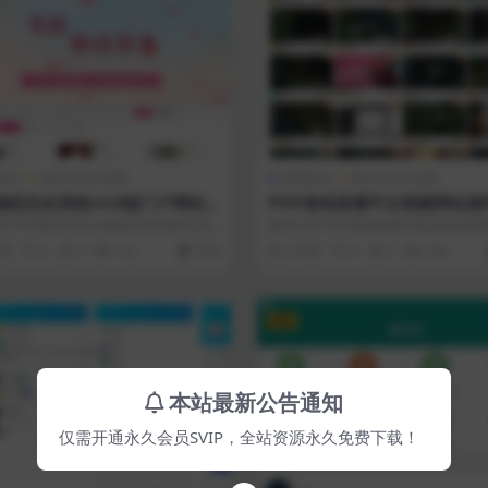
集市
聊天/交友/直播
源码集市
聊天/交友/直播
婚恋交友系统v4.8版门户网站
PHP游戏直播平台视频网站源
 PHP奥壹Oelove婚恋交友系统v4.8
源码介绍 PHP游戏直播在线游戏直播
网站源码下载 程序支持...
台视频网站源码下载 在线采集大型直播平
年前
0
0
132
19.9
2 年前
0
0
196
VIP
本站最新公告通知
仅需开通永久会员SVIP，全站资源永久免费下载！