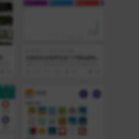
源码集市
聊天/交友/直播
码
全套的交友程序交友门户网站源码下
载 带APP
整合平
源码介绍 全套的交友程序交友门户网站源码
...
下载 带APP 全套的交友程序交友门户网...
19.9
2 年前
0
0
160
19.9
VIP