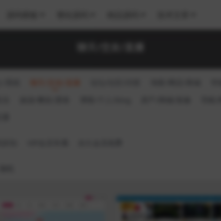
源码模板
整站源码
精品源码
技术文章
聊天/交友/直播
公/系统
聊天/交友/直播
论坛/社区/问答
淘客/网店/商城
学
音乐
旅游/餐饮/票务
博客/个人/blog
房产/商铺/装修
导航/
交通
员折扣
VIP会员专属
永久会员免费
随机
VIP