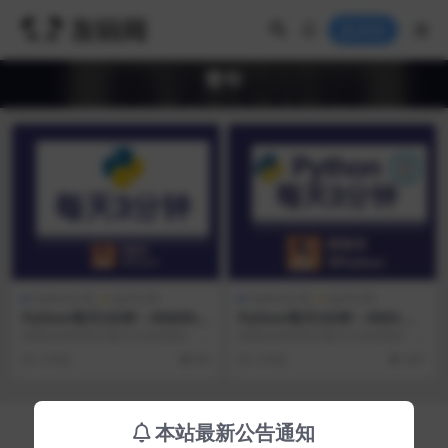
登录
青年
Python分享
技术文章
Python分享
技术文章
Python每天3分钟 – #006for
Python每天3分钟 – #003 如
循环中访问索引
何高效的把二维列表合并成一
欢迎访问Python每天3分钟系列。
欢迎访问Python每天3分钟系列。
维？也就是打平
每天早上8点半（周末9点），花3
每天早上8点半，花3分钟时间，学
2 年前
89
2 年前
467
分钟时间，...
习或温习一...
Copyright © 2024
友码网
- All rights reserved
本站最新公告通知
陕ICP备2020015114号-1