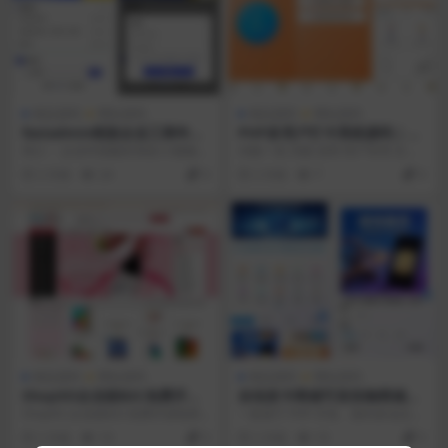
精品源码
网站源码
精品源码
网站源码
fastadmin框架企业工商年报
PHP多用户打卡系统源码｜支
年审服务申请管理小微服务助
持记录查询+统计分析
简介： 企业年报服务系统/小微服务
功能一览 功能 说明 用户管理 支持
手系统
助手系统电销年报系统企业年审企
注册、登录、密码修改和密码重置
2 月前
24
0
2 月前
7
0
业申请管理 主要...
每日打卡 记...
精品源码
网站源码
精品源码
网站源码
ShopXO企业级B2C免费开源
自动发卡商城可发实物商城用
商城系统
户可开通分店分销
ShopXO 企业级B2C免费开源电商
一套基于 PHP 开发、面向多业态的
系统！求实进取、创新专注、自主
综合商业商城 / 发卡授权系统，定
2 月前
10
0
2 月前
10
0
研发、国内领...
位为通用商...