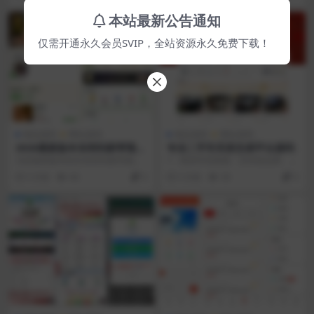
本站最新公告通知
仅需开通永久会员SVIP，全站资源永久免费下载！
精品源码
网站源码
精品源码
网站源码
2026最新版本东郊到家带预约
专业二手车买卖交易平台源码
按摩同城搭子系统源码
当前最新版本的仿东郊到家同城到
1：精准车型搜索‌：支持按品牌、车
家预约按摩，带同城搭子组局，带
系、价格、年份、里程等多维度筛
5 月前
46
0
5 月前
30
0
详细打包小程序、H5...
选，覆盖SUV、...